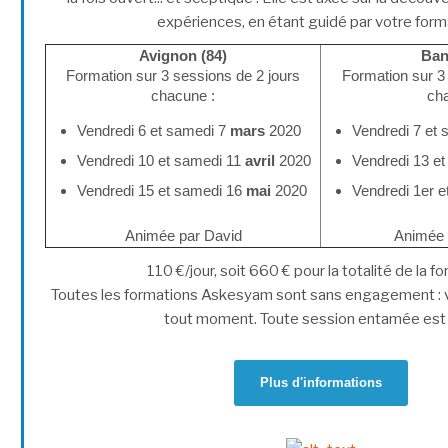
expériences, en étant guidé par votre form
Avignon (84)
Ban
Formation sur 3 sessions de 2 jours
Formation sur 3
chacune :
cha
Vendredi 6 et samedi 7
mars
2020
Vendredi 7 et
Vendredi 10 et samedi 11
avril
2020
Vendredi 13 e
Vendredi 15 et samedi 16
mai
2020
Vendredi 1er 
Animée par David
Animée 
110 €/jour, soit 660 € pour la totalité de la f
Toutes les formations Askesyam sont sans engagement : v
tout moment. Toute session entamée est
Plus d'informations