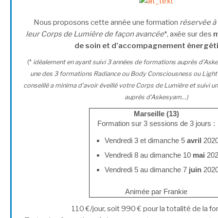
Nous proposons cette année une formation
réservée à 
leur Corps de Lumière de façon avancée
*, axée sur des
m
de soin et d’accompagnement énergét
(*
idéalement en ayant suivi 3 années de formations auprès d’Aske
une des 3 formations Radiance ou Body Consciousness ou Light
conseillé a minima d’avoir éveillé votre Corps de Lumière et suivi
auprès d’Askesyam…)
Marseille (13)
Formation sur 3 sessions de 3 jours :
Vendredi 3 et dimanche 5
avril
202
Vendredi 8 au dimanche 10
mai
20
Vendredi 5 au dimanche 7
juin
202
Animée par Frankie
110 €/jour, soit 990 € pour la totalité de la f